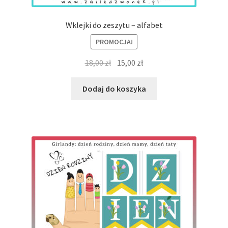
Wklejki do zeszytu – alfabet
PROMOCJA!
Pierwotna
Aktualna
18,00
zł
15,00
zł
cena
cena
wynosiła:
wynosi:
Dodaj do koszyka
18,00 zł.
15,00 zł.