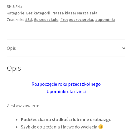
Rozpoczęcie
SKU:
54a
Kategorie:
Bez kategorii
,
Nasza klasa/ Nasza sala
roku
Znaczniki:
#3d
,
#przedszkole
,
#rozpoczecieroku
,
#upominki
Opis
Opis
Rozpoczęcie roku przedszkolnego
Upominki dla dzieci
Zestaw zawiera:
Pudełeczka na słodkości lub inne drobiazgi.
Szybkie do złożenia i łatwe do wycięcia