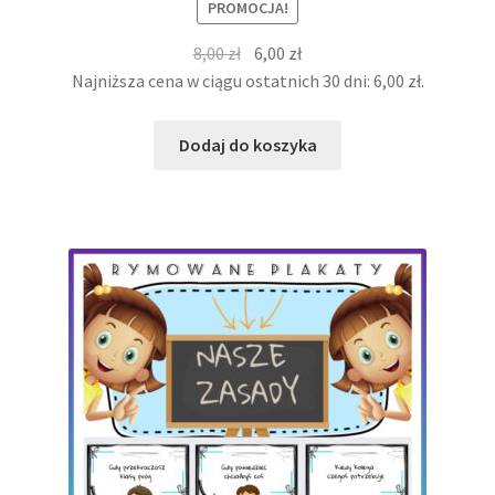
PROMOCJA!
Pierwotna
Aktualna
8,00
zł
6,00
zł
cena
cena
Najniższa cena w ciągu ostatnich 30 dni:
6,00
zł
.
wynosiła:
wynosi:
8,00 zł.
6,00 zł.
Dodaj do koszyka