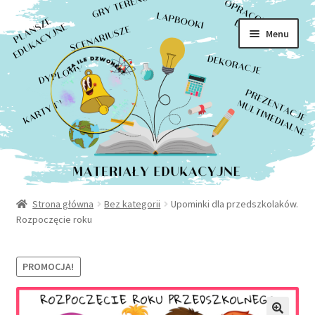
Rozwiń
Sklep
Przejdź
Przejdź
menu
Menu
do
do
potom
Moje konto
nawigacji
treści
Kontakt
Strona główna
Bez kategorii
Upominki dla przedszkolaków.
Rozpoczęcie roku
PROMOCJA!