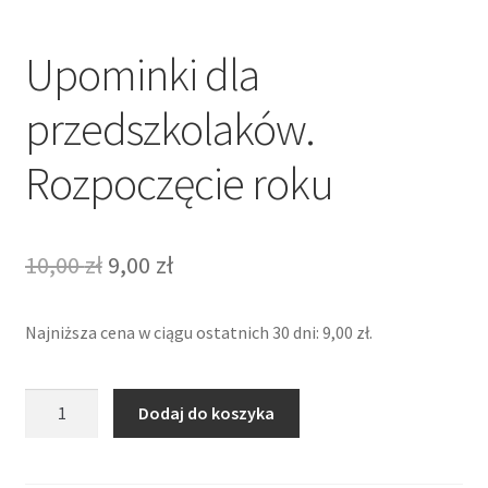
Upominki dla
przedszkolaków.
Rozpoczęcie roku
Pierwotna
Aktualna
10,00
zł
9,00
zł
cena
cena
Najniższa cena w ciągu ostatnich 30 dni:
9,00
zł
.
wynosiła:
wynosi:
10,00 zł.
9,00 zł.
ilość
Dodaj do koszyka
Upominki
dla
przedszkolaków.