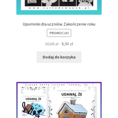
Upominki dla uczniów. Zakończenie roku
PROMOCJA!
Pierwotna
Aktualna
10,00
zł
8,90
zł
cena
cena
wynosiła:
wynosi:
Dodaj do koszyka
10,00 zł.
8,90 zł.