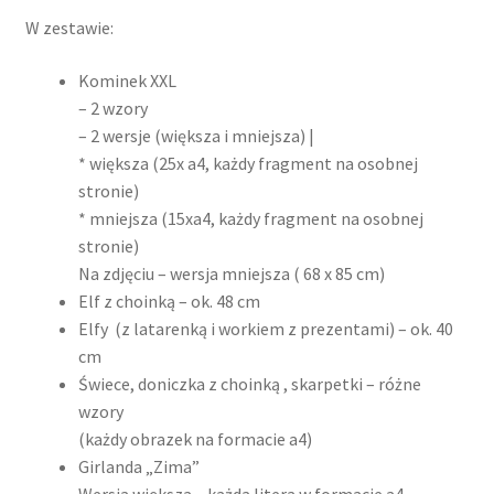
W zestawie:
Kominek XXL
– 2 wzory
– 2 wersje (większa i mniejsza) |
* większa (25x a4, każdy fragment na osobnej
stronie)
* mniejsza (15xa4, każdy fragment na osobnej
stronie)
Na zdjęciu – wersja mniejsza ( 68 x 85 cm)
Elf z choinką – ok. 48 cm
Elfy (z latarenką i workiem z prezentami) – ok. 40
cm
Świece, doniczka z choinką , skarpetki – różne
wzory
(każdy obrazek na formacie a4)
Girlanda „Zima”
Wersja większa – każda litera w formacie a4