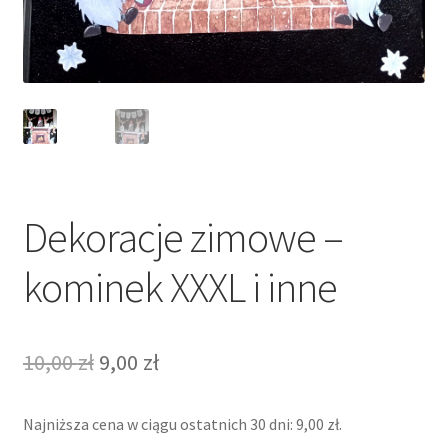
Dekoracje zimowe –
kominek XXXL i inne
Pierwotna
Aktualna
10,00
zł
9,00
zł
cena
cena
Najniższa cena w ciągu ostatnich 30 dni:
9,00
zł
.
wynosiła:
wynosi: