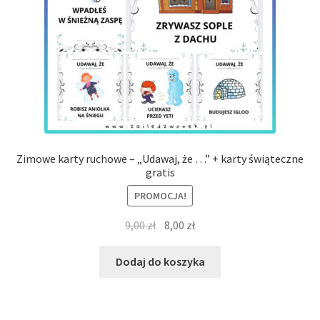
Zimowe karty ruchowe – „Udawaj, że …” + karty świąteczne
gratis
PROMOCJA!
Pierwotna
Aktualna
9,00
zł
8,00
zł
cena
cena
wynosiła:
wynosi:
Dodaj do koszyka
9,00 zł.
8,00 zł.