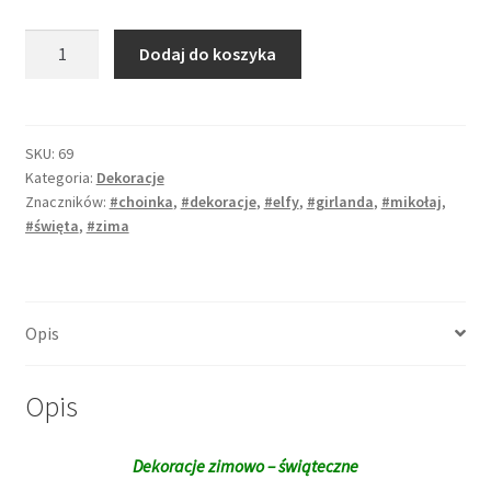
10,00 zł.
9,00 zł.
ilość
Dodaj do koszyka
Dekoracje
zimowe
-
kominek
SKU:
69
Kategoria:
Dekoracje
XXXL
Znaczników:
#choinka
,
#dekoracje
,
#elfy
,
#girlanda
,
#mikołaj
,
i
#święta
,
#zima
inne
Opis
Opis
Dekoracje zimowo – świąteczne