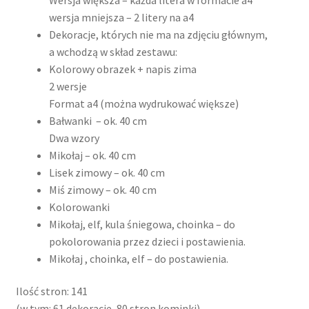
wersja mniejsza – 2 litery na a4
Dekoracje, których nie ma na zdjęciu głównym,
a wchodzą w skład zestawu:
Kolorowy obrazek + napis zima
2 wersje
Format a4 (można wydrukować większe)
Bałwanki – ok. 40 cm
Dwa wzory
Mikołaj – ok. 40 cm
Lisek zimowy – ok. 40 cm
Miś zimowy – ok. 40 cm
Kolorowanki
Mikołaj, elf, kula śniegowa, choinka – do
pokolorowania przez dzieci i postawienia.
Mikołaj , choinka, elf – do postawienia.
Ilość stron: 141
(w tym: 61 dekoracje, 80 stron kominki)