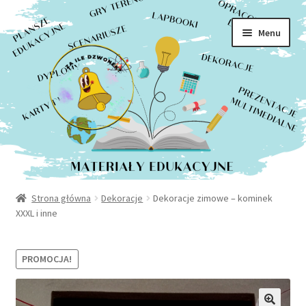
Rozwiń
Sklep
Przejdź
Przejdź
menu
Menu
do
do
potom
Moje konto
nawigacji
treści
Kontakt
Strona główna
Dekoracje
Dekoracje zimowe – kominek
XXXL i inne
PROMOCJA!