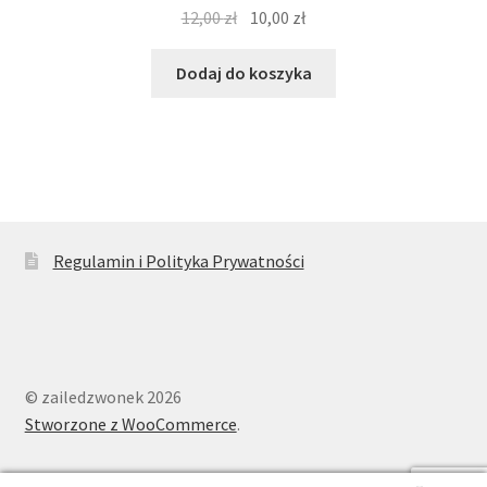
Pierwotna
Aktualna
12,00
zł
10,00
zł
cena
cena
wynosiła:
wynosi:
Dodaj do koszyka
12,00 zł.
10,00 zł.
Regulamin i Polityka Prywatności
© zailedzwonek 2026
Stworzone z WooCommerce
.