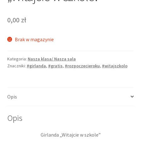
0,00
zł
Brak w magazynie
Kategoria:
Nasza klasa/ Nasza sala
Znaczniki:
#girlanda
,
#gratis
,
#rozpoczecieroku
,
#witajszkolo
Opis
Opis
Girlanda „Witajcie w szkole”