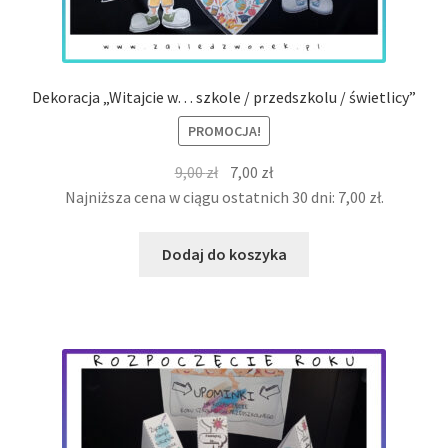
Dekoracja „Witajcie w… szkole / przedszkolu / świetlicy”
PROMOCJA!
Pierwotna
Aktualna
9,00
zł
7,00
zł
cena
cena
Najniższa cena w ciągu ostatnich 30 dni:
7,00
zł
.
wynosiła:
wynosi:
9,00 zł.
7,00 zł.
Dodaj do koszyka