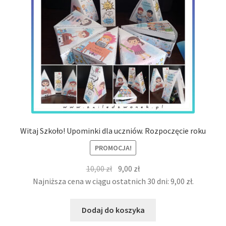
Witaj Szkoło! Upominki dla uczniów. Rozpoczęcie roku
PROMOCJA!
Pierwotna
Aktualna
10,00
zł
9,00
zł
cena
cena
Najniższa cena w ciągu ostatnich 30 dni:
9,00
zł
.
wynosiła:
wynosi:
10,00 zł.
9,00 zł.
Dodaj do koszyka