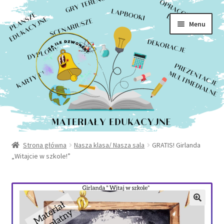
Rozwiń
Sklep
Przejdź
Przejdź
menu
Menu
do
do
potom
Moje konto
nawigacji
treści
Kontakt
Strona główna
Nasza klasa/ Nasza sala
GRATIS! Girlanda
„Witajcie w szkole!”