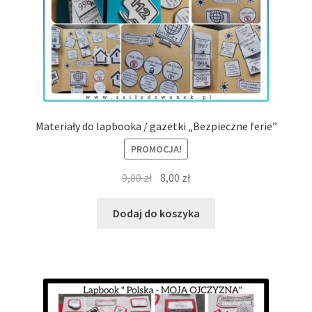
Materiały do lapbooka / gazetki „Bezpieczne ferie”
PROMOCJA!
Pierwotna
Aktualna
9,00
zł
8,00
zł
cena
cena
wynosiła:
wynosi:
Dodaj do koszyka
9,00 zł.
8,00 zł.