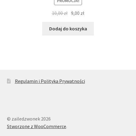
PROMOCJA!
Pierwotna
Aktualna
10,00
zł
9,00
zł
cena
cena
wynosiła:
wynosi:
Dodaj do koszyka
10,00 zł.
9,00 zł.
Regulamin i Polityka Prywatności
© zailedzwonek 2026
Stworzone z WooCommerce
.