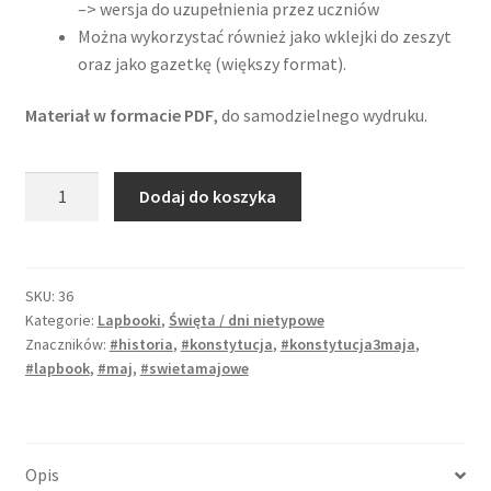
–> wersja do uzupełnienia przez uczniów
Można wykorzystać również jako wklejki do zeszyt
oraz jako gazetkę (większy format).
Materiał w formacie PDF
, do samodzielnego wydruku.
ilość
Dodaj do koszyka
Lapbook
"Konstytucja
3
Maja"
SKU:
36
Kategorie:
Lapbooki
,
Święta / dni nietypowe
Znaczników:
#historia
,
#konstytucja
,
#konstytucja3maja
,
#lapbook
,
#maj
,
#swietamajowe
Opis