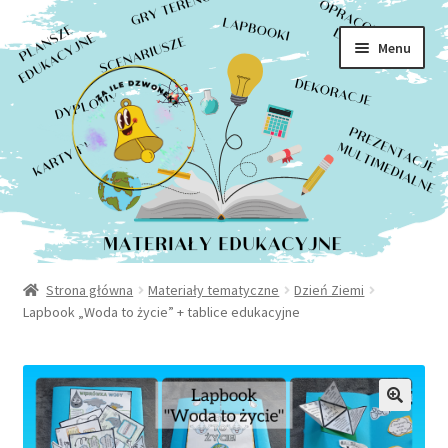
Rozwiń
Sklep
Przejdź
Przejdź
menu
Menu
do
do
potom
Moje konto
nawigacji
treści
Kontakt
Strona główna
Materiały tematyczne
Dzień Ziemi
Lapbook „Woda to życie” + tablice edukacyjne