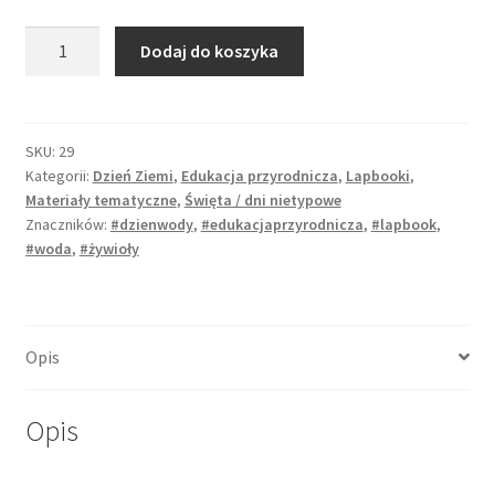
ilość
Dodaj do koszyka
Lapbook
"Woda
to
życie"
SKU:
29
Kategorii:
Dzień Ziemi
,
Edukacja przyrodnicza
,
Lapbooki
,
+
Materiały tematyczne
,
Święta / dni nietypowe
tablice
Znaczników:
#dzienwody
,
#edukacjaprzyrodnicza
,
#lapbook
,
edukacyjne
#woda
,
#żywioły
Opis
Opis