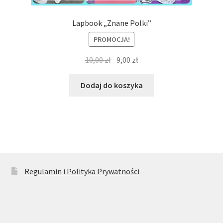
Lapbook „Znane Polki”
PROMOCJA!
Pierwotna
Aktualna
10,00
zł
9,00
zł
cena
cena
wynosiła:
wynosi:
Dodaj do koszyka
10,00 zł.
9,00 zł.
Regulamin i Polityka Prywatności