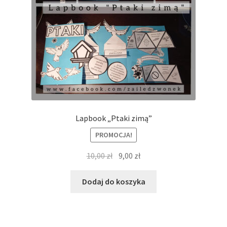
Lapbook „Ptaki zimą”
PROMOCJA!
Pierwotna
Aktualna
10,00
zł
9,00
zł
cena
cena
wynosiła:
wynosi:
Dodaj do koszyka
10,00 zł.
9,00 zł.