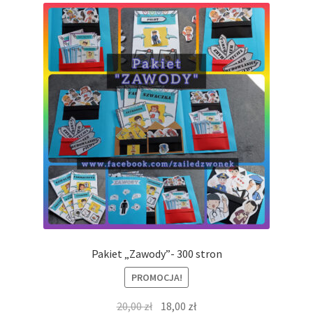
Pakiet „Zawody”- 300 stron
PROMOCJA!
Pierwotna
Aktualna
20,00
zł
18,00
zł