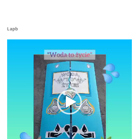
Lapb
Odtwarzacz
video