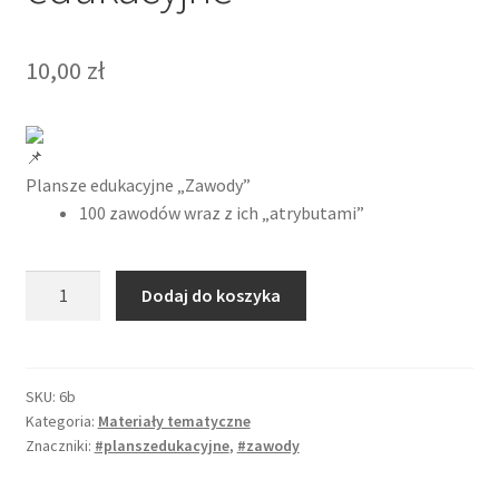
10,00
zł
Plansze edukacyjne „Zawody”
100 zawodów wraz z ich „atrybutami”
ilość
Dodaj do koszyka
Zawody
-
plansze
edukacyjne
SKU:
6b
Kategoria:
Materiały tematyczne
Znaczniki:
#planszedukacyjne
,
#zawody