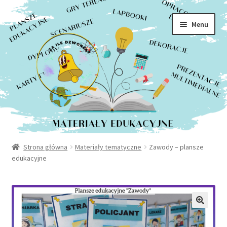
Rozwiń
Sklep
Przejdź
Przejdź
menu
Menu
do
do
potom
Moje konto
nawigacji
treści
Kontakt
Strona główna
Materiały tematyczne
Zawody – plansze
edukacyjne