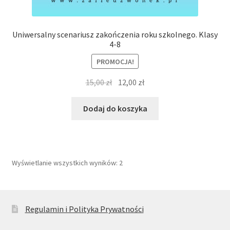
Uniwersalny scenariusz zakończenia roku szkolnego. Klasy
4-8
PROMOCJA!
Pierwotna
Aktualna
15,00
zł
12,00
zł
cena
cena
wynosiła:
wynosi:
Dodaj do koszyka
15,00 zł.
12,00 zł.
Posortowane
Wyświetlanie wszystkich wyników: 2
według
najnowszych
Regulamin i Polityka Prywatności