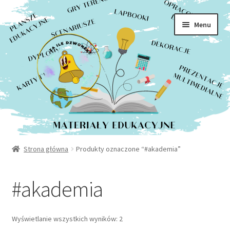
Rozwiń
Sklep
Przejdź
Przejdź
menu
Menu
do
do
potom
Moje konto
nawigacji
treści
Kontakt
Strona główna
Produkty oznaczone “#akademia”
#akademia
Posortowane
Wyświetlanie wszystkich wyników: 2
według