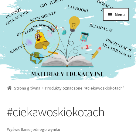
Rozwiń
Sklep
Przejdź
Przejdź
menu
Menu
do
do
potom
Moje konto
nawigacji
treści
Kontakt
Strona główna
Produkty oznaczone “#ciekawoskiokotach”
#ciekawoskiokotach
Wyświetlanie jednego wyniku