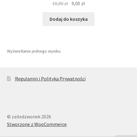
Pierwotna
Aktualna
10,00
zł
9,00
zł
cena
cena
wynosiła:
wynosi:
Dodaj do koszyka
10,00 zł.
9,00 zł.
Wyświetlanie jednego wyniku
Regulamin i Polityka Prywatności
© zailedzwonek 2026
Stworzone z WooCommerce
.