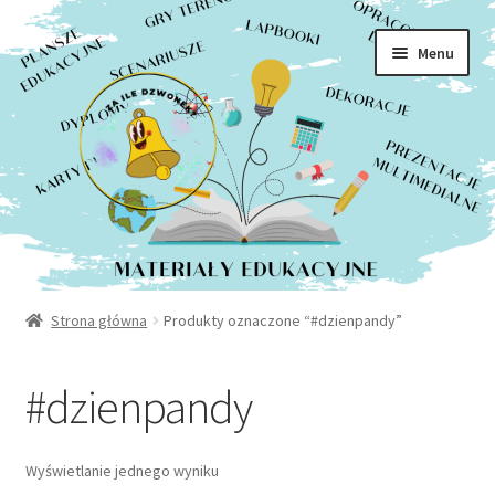
Rozwiń
Sklep
Przejdź
Przejdź
menu
Menu
do
do
potom
Moje konto
nawigacji
treści
Kontakt
Strona główna
Produkty oznaczone “#dzienpandy”
#dzienpandy
Wyświetlanie jednego wyniku