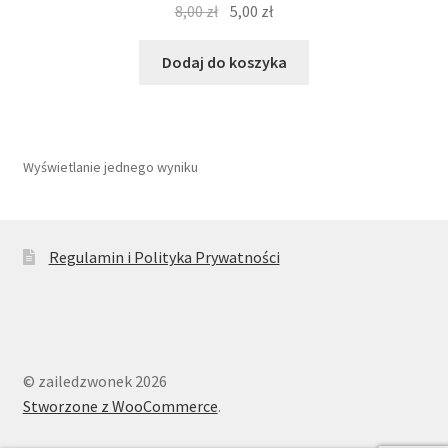
Pierwotna
Aktualna
8,00
zł
5,00
zł
cena
cena
wynosiła:
wynosi:
Dodaj do koszyka
8,00 zł.
5,00 zł.
Wyświetlanie jednego wyniku
Regulamin i Polityka Prywatności
© zailedzwonek 2026
Stworzone z WooCommerce
.