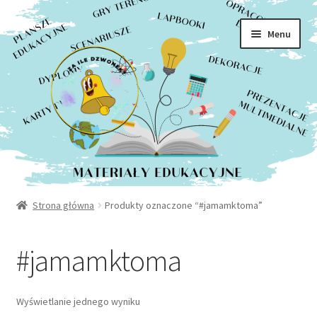
Rozwiń
Sklep
Przejdź
Przejdź
menu
Menu
do
do
potom
Moje konto
nawigacji
treści
Kontakt
Strona główna
Produkty oznaczone “#jamamktoma”
#jamamktoma
Wyświetlanie jednego wyniku