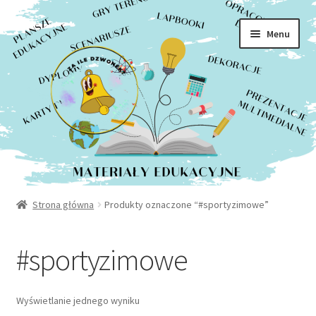
Rozwiń
Sklep
Przejdź
Przejdź
menu
Menu
do
do
potom
Moje konto
nawigacji
treści
Kontakt
Strona główna
Produkty oznaczone “#sportyzimowe”
#sportyzimowe
Wyświetlanie jednego wyniku