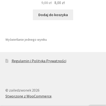
Pierwotna
Aktualna
9,00
zł
8,00
zł
cena
cena
wynosiła:
wynosi:
Dodaj do koszyka
9,00 zł.
8,00 zł.
Wyświetlanie jednego wyniku
Regulamin i Polityka Prywatności
© zailedzwonek 2026
Stworzone z WooCommerce
.