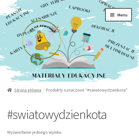
Rozwiń
Sklep
Przejdź
Przejdź
menu
Menu
do
do
potom
Moje konto
nawigacji
treści
Kontakt
Strona główna
Produkty oznaczone “#swiatowydzienkota”
#swiatowydzienkota
Wyświetlanie jednego wyniku