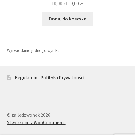
Pierwotna
Aktualna
10,00
zł
9,00
zł
cena
cena
wynosiła:
wynosi:
Dodaj do koszyka
10,00 zł.
9,00 zł.
Wyświetlanie jednego wyniku
Regulamin i Polityka Prywatności
© zailedzwonek 2026
Stworzone z WooCommerce
.