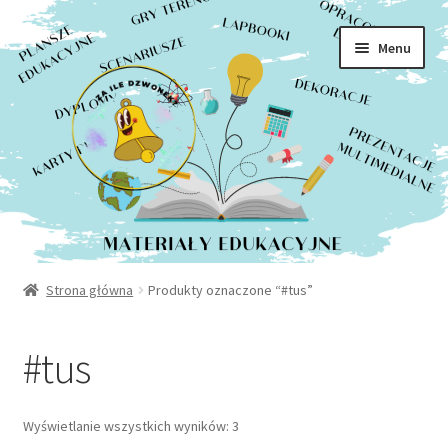
Rozwiń
Sklep
Przejdź
Przejdź
menu
Menu
do
do
potom
Moje konto
nawigacji
treści
Kontakt
Strona główna
Produkty oznaczone “#tus”
#tus
Posortowane
Wyświetlanie wszystkich wyników: 3
według