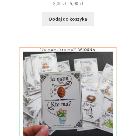
Pierwotna
Aktualna
8,00
zł
5,00
zł
cena
cena
wynosiła:
wynosi:
Dodaj do koszyka
8,00 zł.
5,00 zł.