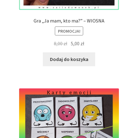
Gra „Ja mam, kto ma?” – WIOSNA
PROMOCJA!
Pierwotna
Aktualna
8,00
zł
5,00
zł
cena
cena
wynosiła:
wynosi:
Dodaj do koszyka
8,00 zł.
5,00 zł.