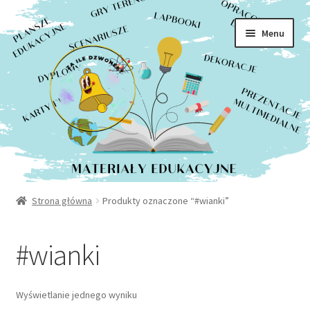
Rozwiń
Sklep
Przejdź
Przejdź
menu
Menu
do
do
potom
Moje konto
nawigacji
treści
Kontakt
Strona główna
Produkty oznaczone “#wianki”
#wianki
Wyświetlanie jednego wyniku