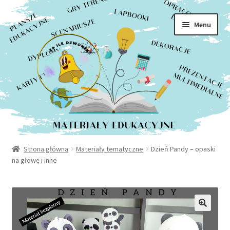
Rozwiń
Sklep
Przejdź
Przejdź
menu
Menu
do
do
potom
Moje konto
nawigacji
treści
Kontakt
Strona główna
Materiały tematyczne
Dzień Pandy – opaski
na głowę i inne