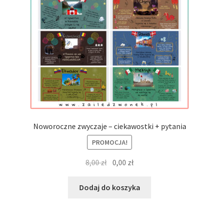
Noworoczne zwyczaje – ciekawostki + pytania
PROMOCJA!
Pierwotna
Aktualna
8,00
zł
0,00
zł
cena
cena
wynosiła:
wynosi:
Dodaj do koszyka
8,00 zł.
0,00 zł.