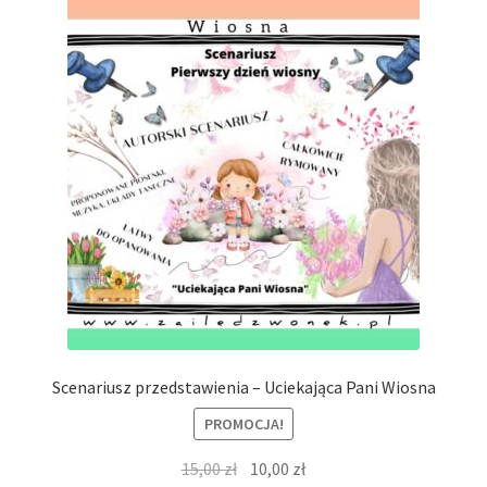
Scenariusz przedstawienia – Uciekająca Pani Wiosna
PROMOCJA!
Pierwotna
Aktualna
15,00
zł
10,00
zł