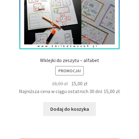
Wklejki do zeszytu – alfabet
PROMOCJA!
Pierwotna
Aktualna
18,00
zł
15,00
zł
cena
cena
Najniższa cena w ciągu ostatnich 30 dni:
15,00
zł
.
wynosiła:
wynosi:
18,00 zł.
15,00 zł.
Dodaj do koszyka