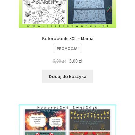
Kolorowanki XXL – Mama
PROMOCJA!
Pierwotna
Aktualna
6,00
zł
5,00
zł
cena
cena
wynosiła:
wynosi:
Dodaj do koszyka
6,00 zł.
5,00 zł.