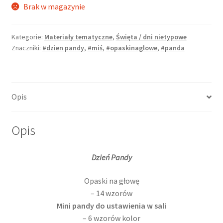
Brak w magazynie
Kategorie:
Materiały tematyczne
,
Święta / dni nietypowe
Znaczniki:
#dzien pandy
,
#miś
,
#opaskinaglowe
,
#panda
Opis
Opis
Dzień Pandy
Opaski na głowę
– 14 wzorów
Mini pandy do ustawienia w sali
– 6 wzorów kolor