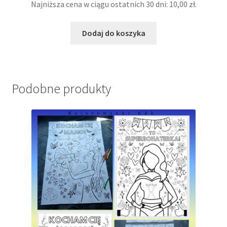
cena
cena
Najniższa cena w ciągu ostatnich 30 dni:
10,00
zł
.
wynosiła:
wynosi:
15,00 zł.
10,00 zł.
Dodaj do koszyka
Podobne produkty