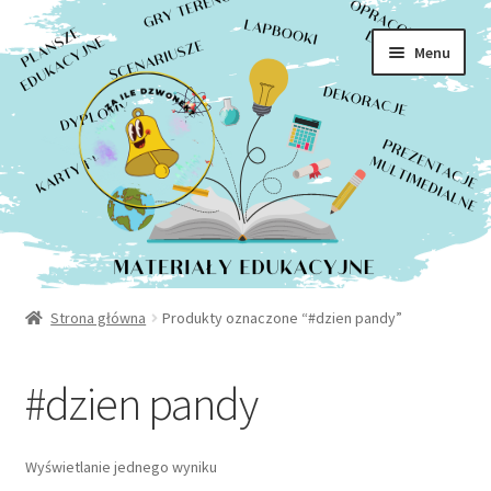
Rozwiń
Sklep
Przejdź
Przejdź
menu
Menu
do
do
potom
Moje konto
nawigacji
treści
Kontakt
Strona główna
Produkty oznaczone “#dzien pandy”
#dzien pandy
Wyświetlanie jednego wyniku