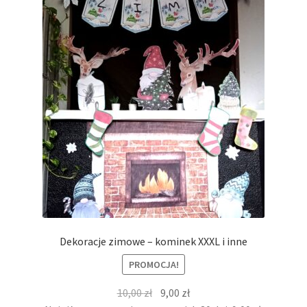
Dekoracje zimowe – kominek XXXL i inne
PROMOCJA!
Pierwotna
Aktualna
10,00
zł
9,00
zł