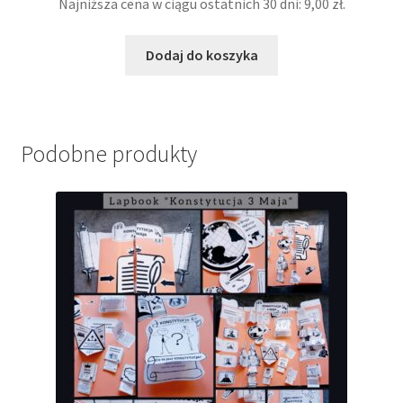
cena
cena
Najniższa cena w ciągu ostatnich 30 dni:
9,00
zł
.
wynosiła:
wynosi:
10,00 zł.
9,00 zł.
Dodaj do koszyka
Podobne produkty