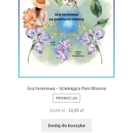
Gra terenowa – Uciekająca Pani Wiosna
PROMOCJA!
Pierwotna
Aktualna
12,00
zł
10,00
zł
cena
cena
wynosiła:
wynosi:
Dodaj do koszyka
12,00 zł.
10,00 zł.