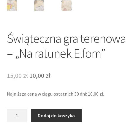
Świąteczna gra terenowa
– „Na ratunek Elfom”
Pierwotna
Aktualna
15,00
zł
10,00
zł
cena
cena
Najniższa cena w ciągu ostatnich 30 dni:
10,00
zł
.
wynosiła:
wynosi:
15,00 zł.
10,00 zł.
ilość
Dodaj do koszyka
Świąteczna
gra