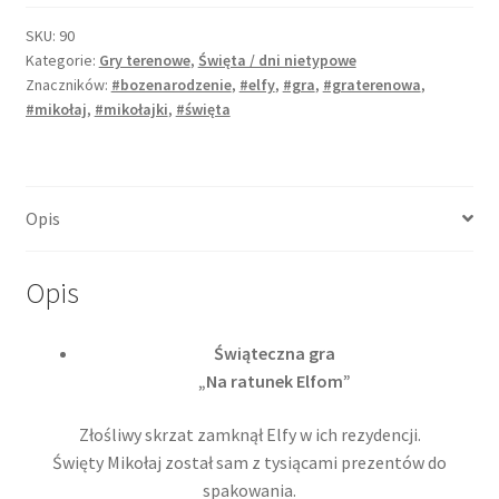
terenowa
-
SKU:
90
Kategorie:
Gry terenowe
,
Święta / dni nietypowe
"Na
Znaczników:
#bozenarodzenie
,
#elfy
,
#gra
,
#graterenowa
,
ratunek
#mikołaj
,
#mikołajki
,
#święta
Elfom"
Opis
Opis
Świąteczna gra
„Na ratunek Elfom”
Złośliwy skrzat zamknął Elfy w ich rezydencji.
Święty Mikołaj został sam z tysiącami prezentów do
spakowania.