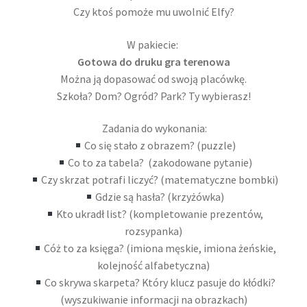
Czy ktoś pomoże mu uwolnić Elfy?
W pakiecie:
Gotowa do druku gra terenowa
Można ją dopasować od swoją placówkę.
Szkoła? Dom? Ogród? Park? Ty wybierasz!
Zadania do wykonania:
Co się stało z obrazem? (puzzle)
Co to za tabela? (zakodowane pytanie)
Czy skrzat potrafi liczyć? (matematyczne bombki)
Gdzie są hasła? (krzyżówka)
Kto ukradł list? (kompletowanie prezentów,
rozsypanka)
Cóż to za księga? (imiona męskie, imiona żeńskie,
kolejność alfabetyczna)
Co skrywa skarpeta? Który klucz pasuje do kłódki?
(wyszukiwanie informacji na obrazkach)